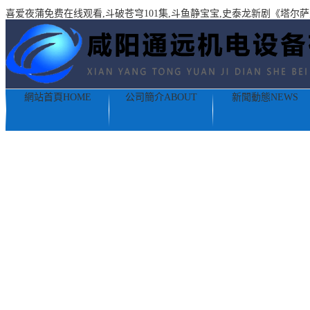
喜爱夜蒲免费在线观看,斗破苍穹101集,斗鱼静宝宝,史泰龙新剧《塔尔
網站首頁
HOME
公司簡介
ABOUT
新聞動態
NEWS